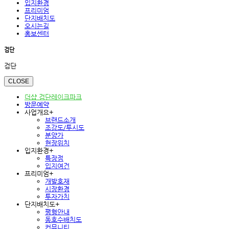
입지환경
프리미엄
단지배치도
오시는길
홍보센터
검단
검단
CLOSE
더샵 검단레이크파크
방문예약
사업개요
+
브랜드소개
조감도/투시도
분양가
현장위치
입지환경
+
특장점
입지여건
프리미엄
+
개발호재
시장환경
투자가치
단지배치도
+
평형안내
동호수배치도
커뮤니티