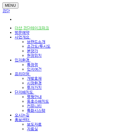
MENU
검단
더샵 검단레이크파크
방문예약
사업개요
브랜드소개
조감도/투시도
분양가
현장위치
입지환경
특장점
입지여건
프리미엄
개발호재
시장환경
투자가치
단지배치도
평형안내
동호수배치도
커뮤니티
특화시스템
오시는길
홍보센터
보도자료
자료실