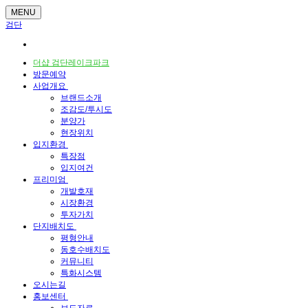
MENU
검단
더샵 검단레이크파크
방문예약
사업개요
브랜드소개
조감도/투시도
분양가
현장위치
입지환경
특장점
입지여건
프리미엄
개발호재
시장환경
투자가치
단지배치도
평형안내
동호수배치도
커뮤니티
특화시스템
오시는길
홍보센터