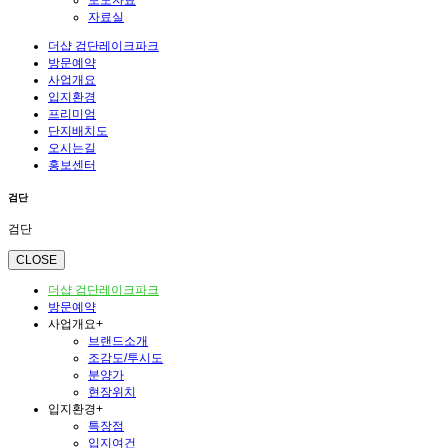
보도자료
자료실
더샵 검단레이크파크
방문예약
사업개요
입지환경
프리미엄
단지배치도
오시는길
홍보센터
검단
검단
CLOSE
더샵 검단레이크파크
방문예약
사업개요
+
브랜드소개
조감도/투시도
분양가
현장위치
입지환경
+
특장점
입지여건