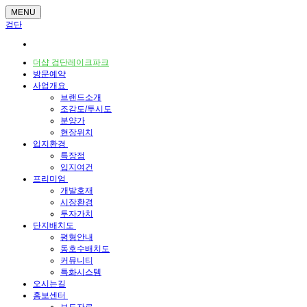
MENU
검단
더샵 검단레이크파크
방문예약
사업개요
브랜드소개
조감도/투시도
분양가
현장위치
입지환경
특장점
입지여건
프리미엄
개발호재
시장환경
투자가치
단지배치도
평형안내
동호수배치도
커뮤니티
특화시스템
오시는길
홍보센터