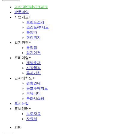
더샵 검단레이크파크
방문예약
사업개요
+
브랜드소개
조감도/투시도
분양가
현장위치
입지환경
+
특장점
입지여건
프리미엄
+
개발호재
시장환경
투자가치
단지배치도
+
평형안내
동호수배치도
커뮤니티
특화시스템
오시는길
홍보센터
+
보도자료
자료실
검단