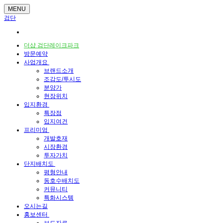
MENU
검단
더샵 검단레이크파크
방문예약
사업개요
브랜드소개
조감도/투시도
분양가
현장위치
입지환경
특장점
입지여건
프리미엄
개발호재
시장환경
투자가치
단지배치도
평형안내
동호수배치도
커뮤니티
특화시스템
오시는길
홍보센터