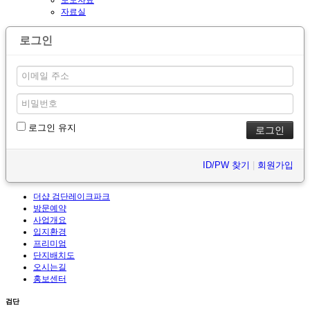
보도자료
자료실
로그인
로그인 유지
ID/PW 찾기
|
회원가입
더샵 검단레이크파크
방문예약
사업개요
입지환경
프리미엄
단지배치도
오시는길
홍보센터
검단