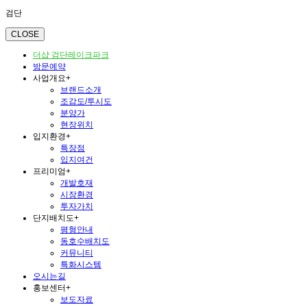
검단
CLOSE
더샵 검단레이크파크
방문예약
사업개요
+
브랜드소개
조감도/투시도
분양가
현장위치
입지환경
+
특장점
입지여건
프리미엄
+
개발호재
시장환경
투자가치
단지배치도
+
평형안내
동호수배치도
커뮤니티
특화시스템
오시는길
홍보센터
+
보도자료