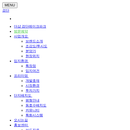
MENU
검단
더샵 검단레이크파크
방문예약
사업개요
브랜드소개
조감도/투시도
분양가
현장위치
입지환경
특장점
입지여건
프리미엄
개발호재
시장환경
투자가치
단지배치도
평형안내
동호수배치도
커뮤니티
특화시스템
오시는길
홍보센터